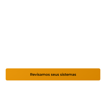
Manutenção de
computadores para
empresas
Serviço de manutenção informática dirigido a
empresas que necessitam de sistemas estáveis,
seguros e corretamente geridos, com uma
abordagem proativa e suporte profissional
contínuo.
Revisamos seus sistemas
Ver cobertura