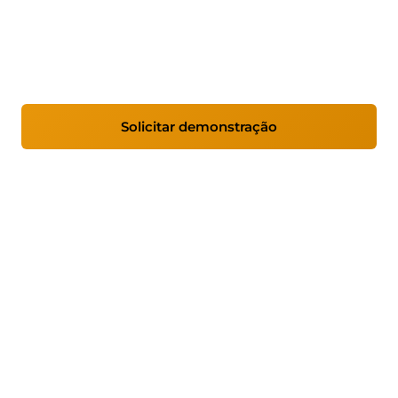
Sistema de ponto de venda visual e simples,
compatível com VeriFactu. Para lojas, bares,
restaurantes e pequenos negócios.
Solicitar demonstração
Ver recursos