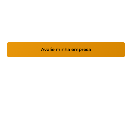
O NIS2 está em vigor desde 2026. As multas
podem atingir 10 milhões de euros ou 2% do
volume de negócios. Ajudamos você a cumprir
sem complicações.
Avalie minha empresa
Ver processo