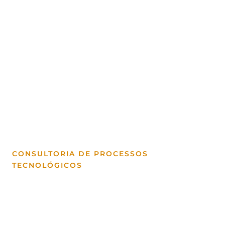
CONSULTORIA DE PROCESSOS
TECNOLÓGICOS
Consultoria tecnológica
em Valladolid: ERP Odoo,
cibersegurança e