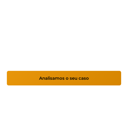
manutenção informática
A IBERSYA é uma consultora tecnológica
espanhola que ajuda pmes de toda a
Espanha a crescer com segurança com ERP
Odoo, cibersegurança gerida e manutenção
informática.
Analisamos o seu caso
Ver serviços