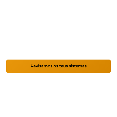
Mantemento informático
para empresas
Servizo de mantemento informático dirixido a
empresas que precisan de sistemas estables,
seguros e correctamente xestionados, cun
enfoque proactivo e apoio profesional continuo.
Revisamos os teus sistemas
Ver cobertura