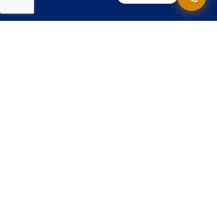
Preguntas frecuentes sobre a
xestión de dispositivos móbiles
Que é MDM e para que serve?
Necesito ter Microsoft 365 para usar
Intune?
Pódese usar cos dispositivos persoais dos
empregados?