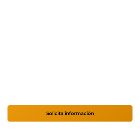
Xestión de dispositivos
móbiles (MDM) para
empresas
Controla, localiza e protexe os dispositivos
móbiles da túa empresa desde unha única
plataforma. Implantamos Microsoft Intune para
a xestión centralizada.
Solicita información
Ver características