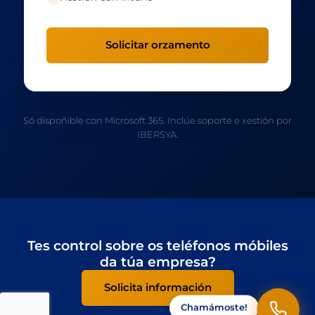
Solicitar orzamento
Só dispoñible con Microsoft 365. Inclúe soporte e xestión por
IBERSYA.
Tes control sobre os teléfonos móbiles
da túa empresa?
Solicita información
Chamámoste!