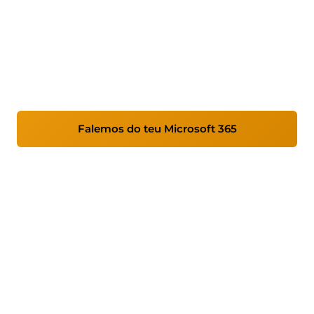
Somos socios de Microsoft e especialistas nos
seus produtos. Configuramos, protexemos e
optimizamos o teu contorno de Microsoft 365
para que lle saques o máximo partido.
Falemos do teu Microsoft 365
Ver servizos