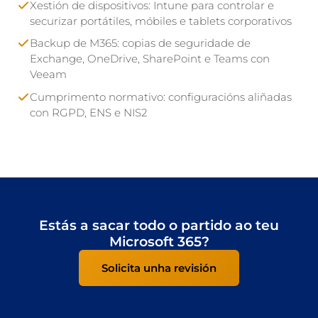
Xestión de dispositivos: Intune para controlar e
securizar portátiles, móbiles e tablets corporativos
Backup de M365: copias de seguridade de
Exchange, OneDrive, SharePoint e Teams con
Veeam
Cumprimento normativo: configuracións aliñadas
con RGPD, ENS e NIS2
Estás a sacar todo o partido ao teu
Microsoft 365?
Solicita unha revisión