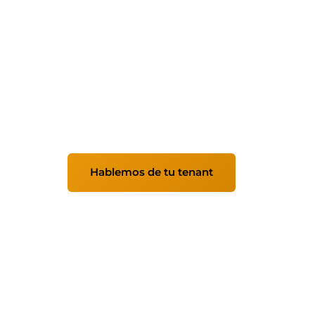
Administración d
para empresas
Somos partners de Microsoft y especialista
Configuramos, securizamos y optimizamos
para que lo aproveches al máximo.
Hablemos de tu tenant
Ver servic