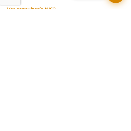
Ver consultoría NIS2
Ver ciberseguridad para empresas
Ver SOC gestionado
Ver SOC para pymes
SIGUIENTE PASO
Recursos para aterrizar NIS2 en medidas
reales
PILAR
Ciberseguridad para empresas
Pilar principal de protección gestionada.