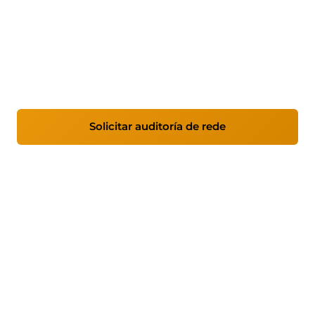
Seguridade perimetral
Implementamos Fortinet para protexer a túa
rede con filtrado avanzado, segmentación de
zonas críticas e inspección profunda do tráfico.
Solicitar auditoría de rede
Ver características