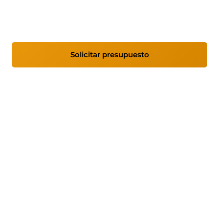
ilimitado y documentación completa de tu
parque tecnológico.
Solicitar presupuesto
Ver coberturas