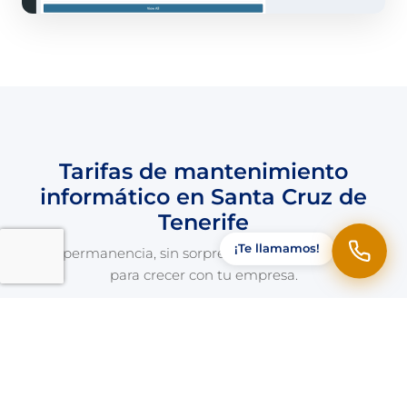
Tarifas de mantenimiento
informático en Santa Cruz de
Tenerife
¡Te llamamos!
Sin permanencia, sin sorpresas. Planes diseñados
para crecer con tu empresa.
INDIVIDUAL
50 €