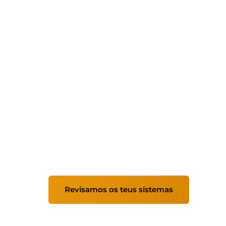
Mantemento info
empresas
Servizo de mantemento informático dirixi
de sistemas estables, seguros e correctam
enfoque proactivo e apoio profesional con
Revisamos os teus sistemas
Ver 