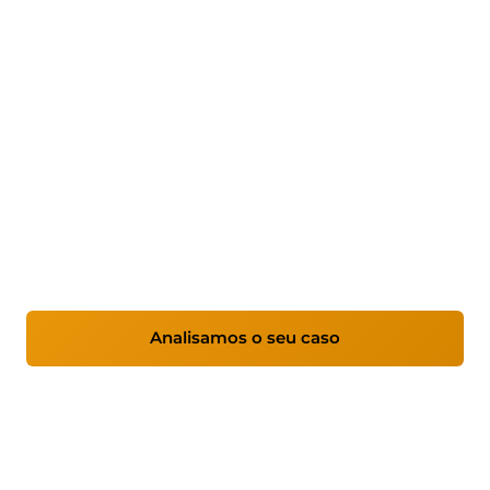
Odoo ERP para empresas —
consultoria e implementação
Implementamos o ERP Odoo após analisar e
otimizar seus processos, adaptando-o à
realidade da sua empresa para melhorar o
controle, eficiência e tomada de decisão.
Analisamos o seu caso
Ver serviços