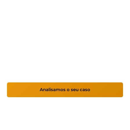
Odoo ERP para empresas —
consultoria e implementação
Implementamos o ERP Odoo após analisar e
otimizar seus processos, adaptando-o à
realidade da sua empresa para melhorar o
controle, eficiência e tomada de decisão.
Analisamos o seu caso
Ver serviços