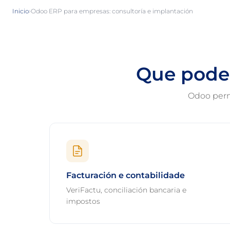
›
Inicio
Odoo ERP para empresas: consultoría e implantación
Que podes
Odoo perm
Facturación e contabilidade
VeriFactu, conciliación bancaria e
impostos