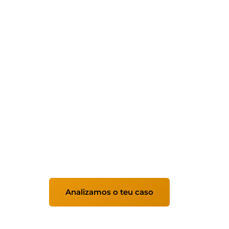
Odoo ERP para e
consultoría e im
Implantamos Odoo despois de analizar e o
adaptándoo á realidade da túa empresa par
eficiencia e a toma de decisións.
Analizamos o teu caso
Ver serviz