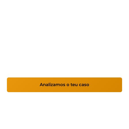
Odoo ERP para empresas:
consultoría e implantación
Implantamos Odoo despois de analizar e
optimizar os teus procesos, adaptándoo á
realidade da túa empresa para mellorar o
control, a eficiencia e a toma de decisións.
Analizamos o teu caso
Ver servizos