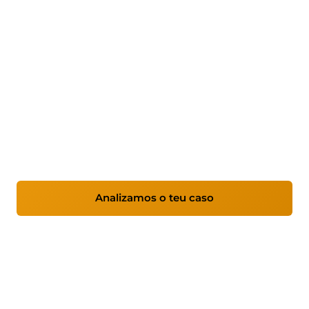
Ciberseguridade para
empresas
Prestamos servizos de ciberseguridade para
empresas de toda España, con atención
especializada a pemes, industria e contornos
críticos.
Analizamos o teu caso
Ver servizos