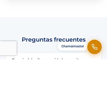
Preguntas frecuentes
Chamámoste!
Que nivel de ciberseguridade necesita a
miña empresa?
Cumpre coa ENS?
Que é NIS2 e me afecta?