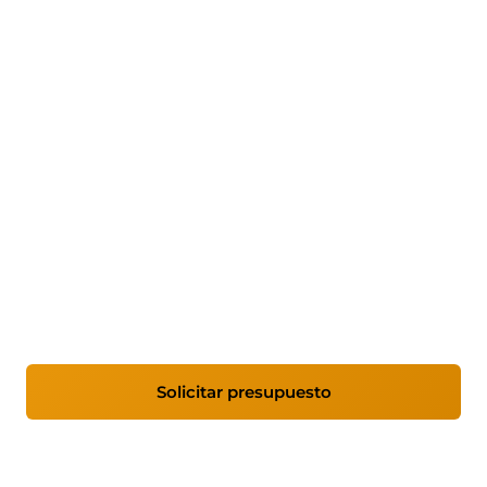
Mantenimiento informático
para empresas en Valladolid
Gestionamos la infraestructura IT de empresas
en Valladolid y Castilla y León. Monitorización
proactiva, soporte técnico ilimitado y
documentación completa de tu parque
tecnológico.
Solicitar presupuesto
Ver coberturas