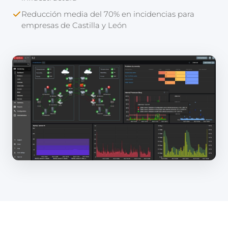
Reducción media del 70% en incidencias para
empresas de Castilla y León