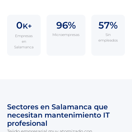
0
96%
57%
K+
Microempresas
Sin
Empresas
empleados
en
Salamanca
Sectores en Salamanca que
necesitan mantenimiento IT
profesional
Tejido empresarial muy atomizado con