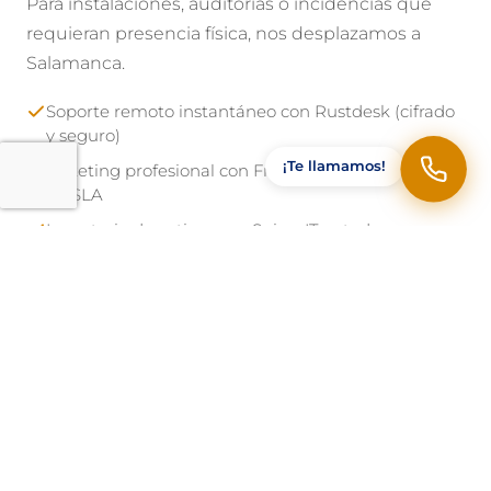
Para instalaciones, auditorías o incidencias que
requieran presencia física, nos desplazamos a
Salamanca.
Soporte remoto instantáneo con Rustdesk (cifrado
y seguro)
¡Te llamamos!
Ticketing profesional con Freshdesk y seguimiento
de SLA
Inventario de activos con Snipe-IT — todo
documentado
Desplazamientos a Salamanca para intervenciones
presenciales
Horario L-V 09:00 a 18:00, monitorización 24/7 con
alertas