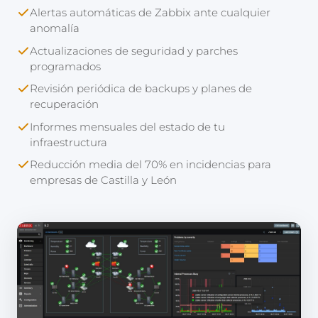
Alertas automáticas de Zabbix ante cualquier
anomalía
Actualizaciones de seguridad y parches
programados
Revisión periódica de backups y planes de
recuperación
Informes mensuales del estado de tu
infraestructura
Reducción media del 70% en incidencias para
empresas de Castilla y León