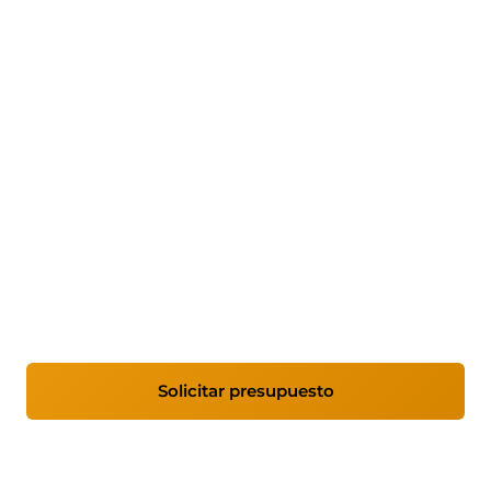
ERP Odoo para empresas en
Navarra
Implantamos ERP Odoo en empresas de
Navarra y Comunidad Foral de Navarra.
Analizamos tus procesos, adaptamos Odoo a tu
negocio y te acompañamos con soporte
continuo.
Solicitar presupuesto
Ver módulos