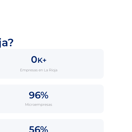
ja?
0
K+
Empresas en La Rioja
96%
Microempresas
56%