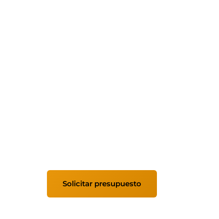
ERP Odoo para e
Rioja
Implantamos ERP Odoo en empresas de La 
tus procesos, adaptamos Odoo a tu nego
soporte continuo.
Solicitar presupuesto
Ver módulo