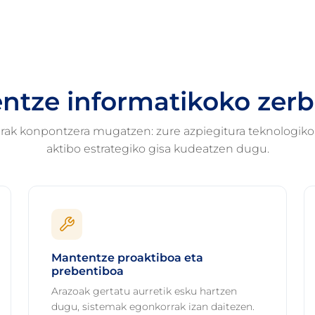
ntze informatikoko zerb
rak konpontzera mugatzen: zure azpiegitura teknologik
aktibo estrategiko gisa kudeatzen dugu.
Mantentze proaktiboa eta
prebentiboa
Arazoak gertatu aurretik esku hartzen
dugu, sistemak egonkorrak izan daitezen.