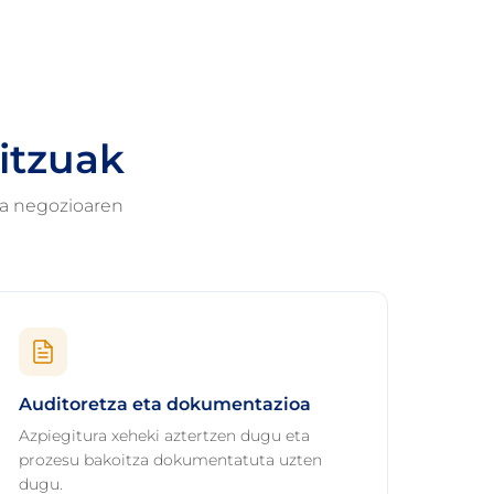
itzuak
oa negozioaren
Auditoretza eta dokumentazioa
Azpiegitura xeheki aztertzen dugu eta
prozesu bakoitza dokumentatuta uzten
dugu.