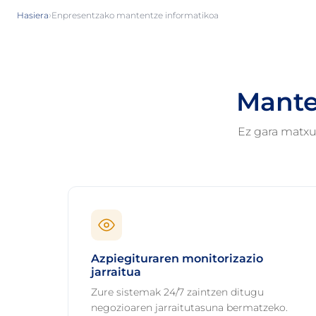
›
Hasiera
Enpresentzako mantentze informatikoa
Mante
Ez gara matxu
Azpiegituraren monitorizazio
jarraitua
Zure sistemak 24/7 zaintzen ditugu
negozioaren jarraitutasuna bermatzeko.