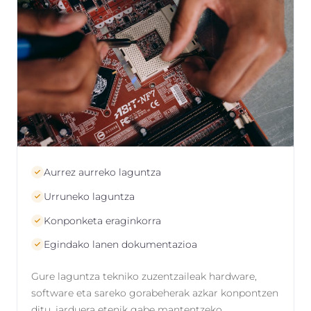
Aurrez aurreko laguntza
Urruneko laguntza
Konponketa eraginkorra
Egindako lanen dokumentazioa
Gure laguntza tekniko zuzentzaileak hardware,
software eta sareko gorabeherak azkar konpontzen
ditu, jarduera etenik gabe mantentzeko.