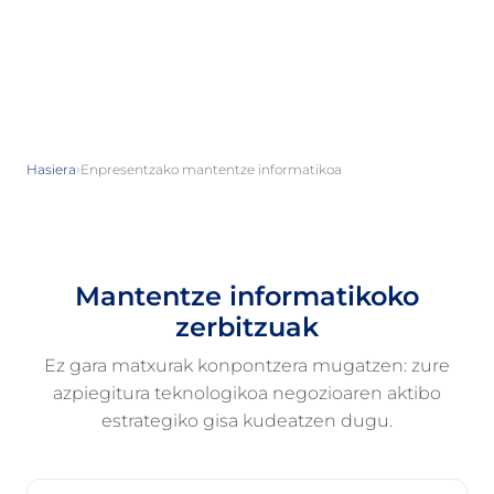
›
Hasiera
Enpresentzako mantentze informatikoa
Mantentze informatikoko
zerbitzuak
Ez gara matxurak konpontzera mugatzen: zure
azpiegitura teknologikoa negozioaren aktibo
estrategiko gisa kudeatzen dugu.