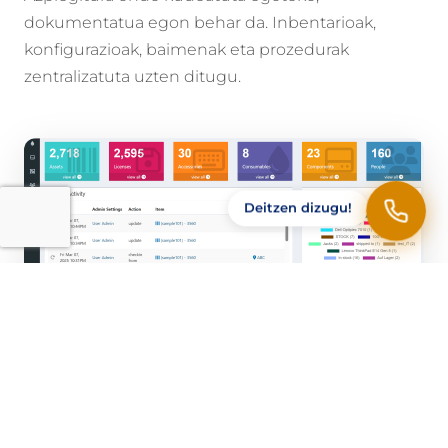
dokumentatua egon behar da. Inbentarioak,
konfigurazioak, baimenak eta prozedurak
zentralizatuta uzten ditugu.
Deitzen dizugu!