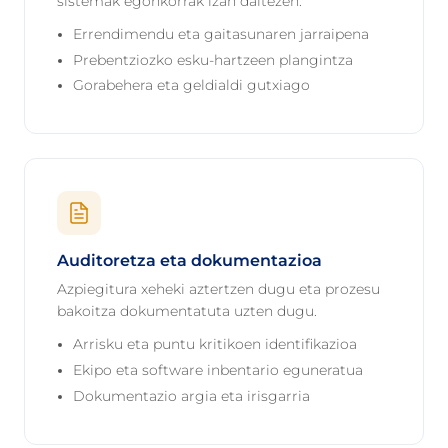
sistemak egonkorrak izan daitezen.
Errendimendu eta gaitasunaren jarraipena
Prebentziozko esku-hartzeen plangintza
Gorabehera eta geldialdi gutxiago
Auditoretza eta dokumentazioa
Azpiegitura xeheki aztertzen dugu eta prozesu
bakoitza dokumentatuta uzten dugu.
Arrisku eta puntu kritikoen identifikazioa
Ekipo eta software inbentario eguneratua
Dokumentazio argia eta irisgarria