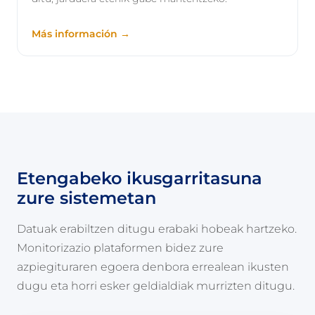
Más información →
Etengabeko ikusgarritasuna
zure sistemetan
Datuak erabiltzen ditugu erabaki hobeak hartzeko.
Monitorizazio plataformen bidez zure
azpiegituraren egoera denbora errealean ikusten
dugu eta horri esker geldialdiak murrizten ditugu.