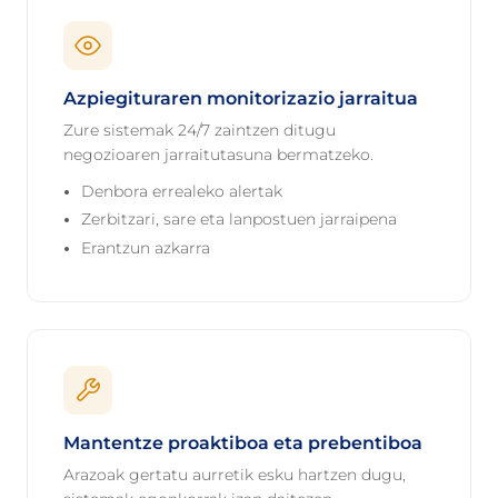
Azpiegituraren monitorizazio jarraitua
Zure sistemak 24/7 zaintzen ditugu
negozioaren jarraitutasuna bermatzeko.
Denbora errealeko alertak
Zerbitzari, sare eta lanpostuen jarraipena
Erantzun azkarra
Mantentze proaktiboa eta prebentiboa
Arazoak gertatu aurretik esku hartzen dugu,