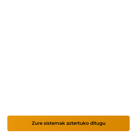
Enpresentzako mantentze
informatikoa
Sistema egonkorrak, seguruak eta ondo
kudeatuak behar dituzten enpresentzat
pentsatutako zerbitzua, laguntza profesional
jarraituarekin.
Zure sistemak aztertuko ditugu