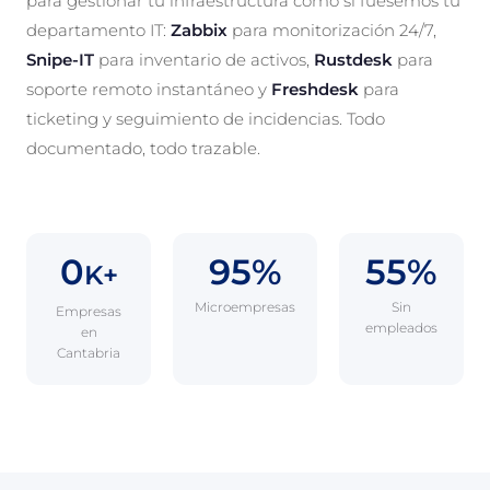
para gestionar tu infraestructura como si fuésemos tu
departamento IT:
Zabbix
para monitorización 24/7,
Snipe-IT
para inventario de activos,
Rustdesk
para
soporte remoto instantáneo y
Freshdesk
para
ticketing y seguimiento de incidencias. Todo
documentado, todo trazable.
0
95%
55%
K+
Microempresas
Sin
Empresas
empleados
en
Cantabria