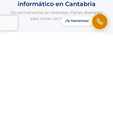
informático en Cantabria
Sin permanencia, sin sorpresas. Planes diseñados
para crecer con tu empresa.
¡Te llamamos!
INDIVIDUAL
50 €
/mes + IVA
✓ 1 puesto de trabajo
✓ Monitorización 24/7
✓ Soporte remoto
✓ Ticketing Freshdesk
Contratar