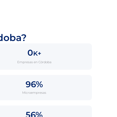
rdoba?
0
K+
Empresas en Córdoba
96%
Microempresas
56%