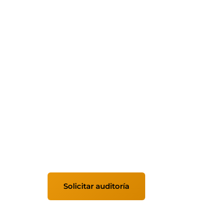
Ciberseguridad 
Córdoba
Protegemos empresas de Córdoba y Andalu
Antivirus EDR/XDR, firewall perimetral, mo
auditorías de seguridad adaptadas a tu sec
Solicitar auditoría
Ver servicios