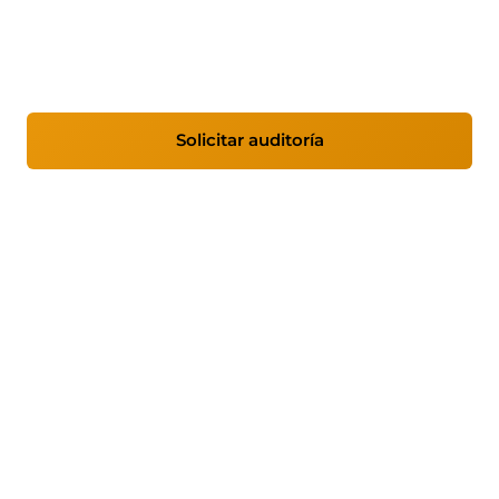
monitorización SOC 24/7 y auditorías de
seguridad adaptadas a tu sector.
Solicitar auditoría
Ver servicios