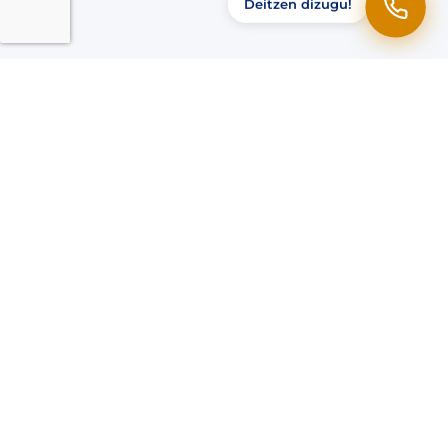
Deitzen dizugu!
Ohiko galderak
Zer zibersegurtasun maila behar du nire
enpresak?
ENS betetzen duzue?
Zer da NIS2 eta eragiten al dit?
Langileentzako prestakuntza eskaintzen
duzue?