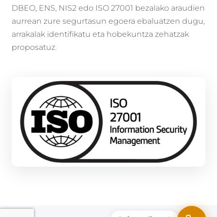
DBEO, ENS, NIS2 edo ISO 27001 bezalako araudien
aurrean zure segurtasun egoera ebaluatzen dugu,
arrakalak identifikatu eta hobekuntza zehatzak
proposatuz.