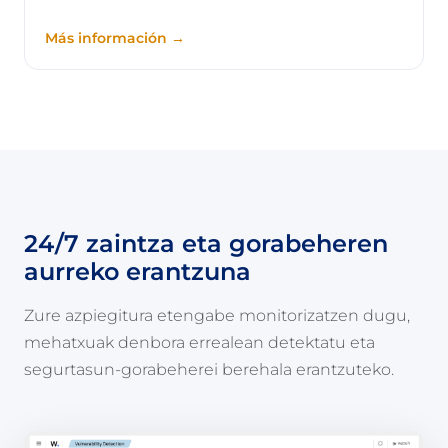
Más información →
24/7 zaintza eta gorabeheren
aurreko erantzuna
Zure azpiegitura etengabe monitorizatzen dugu,
mehatxuak denbora errealean detektatu eta
segurtasun-gorabeherei berehala erantzuteko.