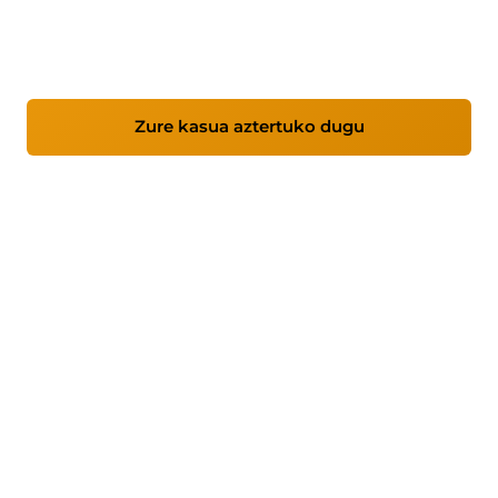
zerbitzuak, ETE, industria eta ingurune
kritikoetan arreta bereziarekin.
Zure kasua aztertuko dugu
Zerbitzuak ikusi