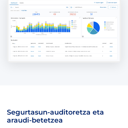
Segurtasun-auditoretza eta
araudi-betetzea