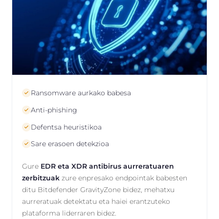
Ransomware aurkako babesa
Anti-phishing
Defentsa heuristikoa
Sare erasoen detekzioa
Gure
EDR eta XDR antibirus aurreratuaren
zerbitzuak
zure enpresako endpointak babesten
ditu Bitdefender GravityZone bidez, mehatxu
aurreratuak detektatu eta haiei erantzuteko
plataforma liderraren bidez.