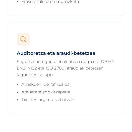
Eraso-azaleraren murrizketa
Auditoretza eta araudi-betetzea
Segurtasun-egoera ebaluatzen dugu eta DBEO,
ENS, NIS2 eta ISO 27001 araudiak betetzen
laguntzen dizugu.
Arriskuen identifikazioa
Arauetara egokitzapena
Txosten argi eta zehatzak