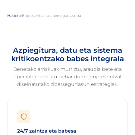
›
Hasiera
Enpresentzako zibersegurtasuna
Azpiegitura, datu eta sistema
kritikoentzako babes integrala
Benetako arriskuak murriztu, araudia bete eta
operatiba babestu behar duten enpresentzat
diseinatutako zibersegurtasun estrategiak.
24/7 zaintza eta babesa