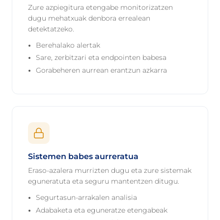
Zure azpiegitura etengabe monitorizatzen
dugu mehatxuak denbora errealean
detektatzeko.
Berehalako alertak
Sare, zerbitzari eta endpointen babesa
Gorabeheren aurrean erantzun azkarra
Sistemen babes aurreratua
Eraso-azalera murrizten dugu eta zure sistemak
eguneratuta eta seguru mantentzen ditugu.
Segurtasun-arrakalen analisia
Adabaketa eta eguneratze etengabeak