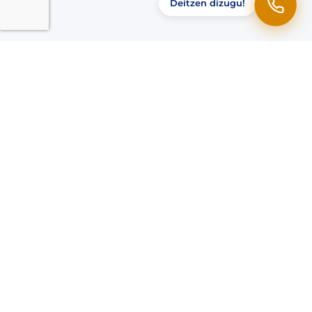
Deitzen dizugu!
Ohiko galderak
Zer zibersegurtasun maila behar du nire
enpresak?
ENS betetzen duzue?
Zer da NIS2 eta eragiten al dit?
Langileentzako prestakuntza eskaintzen
duzue?