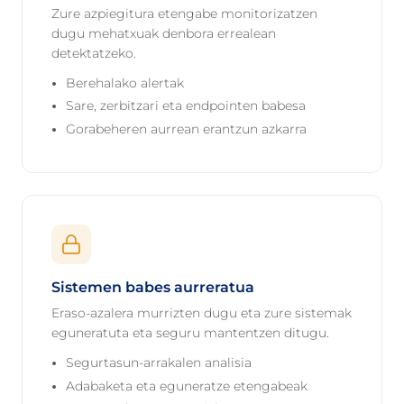
Zure azpiegitura etengabe monitorizatzen
dugu mehatxuak denbora errealean
detektatzeko.
Berehalako alertak
Sare, zerbitzari eta endpointen babesa
Gorabeheren aurrean erantzun azkarra
Sistemen babes aurreratua
Eraso-azalera murrizten dugu eta zure sistemak
eguneratuta eta seguru mantentzen ditugu.
Segurtasun-arrakalen analisia
Adabaketa eta eguneratze etengabeak