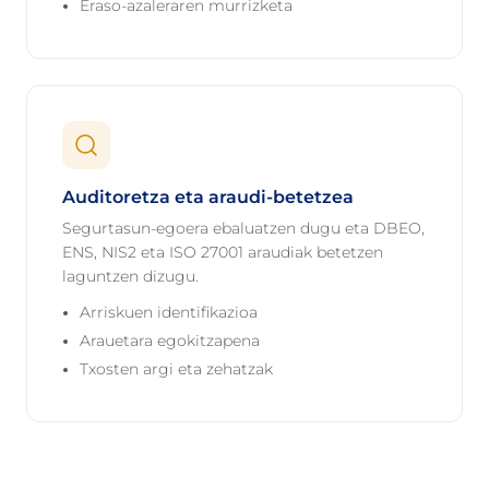
Eraso-azaleraren murrizketa
Auditoretza eta araudi-betetzea
Segurtasun-egoera ebaluatzen dugu eta DBEO,
ENS, NIS2 eta ISO 27001 araudiak betetzen
laguntzen dizugu.
Arriskuen identifikazioa
Arauetara egokitzapena
Txosten argi eta zehatzak