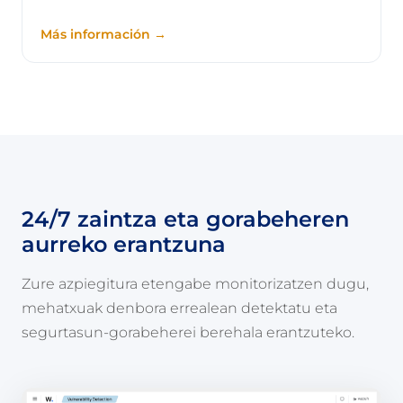
Más información →
24/7 zaintza eta gorabeheren
aurreko erantzuna
Zure azpiegitura etengabe monitorizatzen dugu,
mehatxuak denbora errealean detektatu eta
segurtasun-gorabeherei berehala erantzuteko.