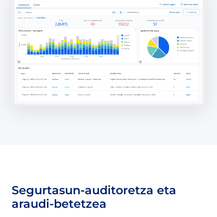
Segurtasun-auditoretza eta
araudi-betetzea