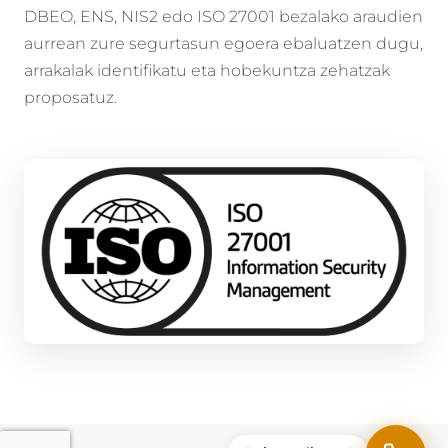
DBEO, ENS, NIS2 edo ISO 27001 bezalako araudien
aurrean zure segurtasun egoera ebaluatzen dugu,
arrakalak identifikatu eta hobekuntza zehatzak
proposatuz.