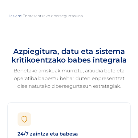
›
Hasiera
Enpresentzako zibersegurtasuna
Azpiegitura, datu eta sistema
kritikoentzako babes integrala
Benetako arriskuak murriztu, araudia bete eta
operatiba babestu behar duten enpresentzat
diseinatutako zibersegurtasun estrategiak.
24/7 zaintza eta babesa