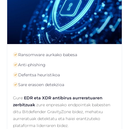
Ransomware aurkako babesa
Anti-phishing
Defentsa heuristikoa
Sare erasoen detekzioa
Gure
EDR eta XDR antibirus aurreratuaren
zerbitzuak
zure enpresako endpointak babesten
ditu Bitdefender GravityZone bidez, mehatxu
aurreratuak detektatu eta haiei erantzuteko
plataforma liderraren bidez.