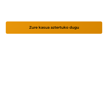
zerbitzuak, ETE, industria eta ingurune
kritikoetan arreta bereziarekin.
Zure kasua aztertuko dugu
Zerbitzuak ikusi