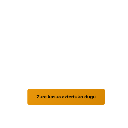
Odoo ERP enpre
Odoo ezartzen dugu zure prozesuak azter
kontrola, eraginkortasuna eta erabakiak 
Zure kasua aztertuko dugu
Modul