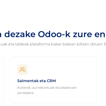
n dezake Odoo-k zure e
tuak eta taldeak plataforma bakar batean biltzen dituen 
Salmentak eta CRM
Aukerak, aurrekontuak eta bezeroen
jarraipena