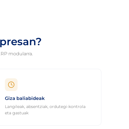
npresan?
ERP modularra.
Giza baliabideak
Langileak, absentziak, ordutegi-kontrola
eta gastuak