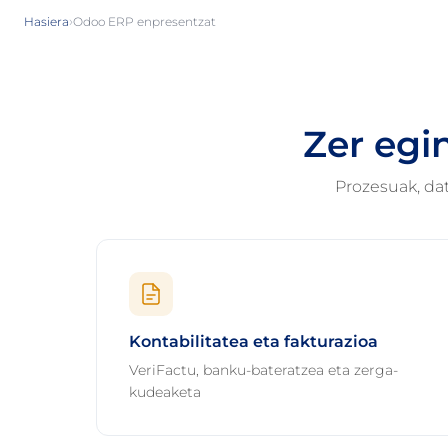
›
Hasiera
Odoo ERP enpresentzat
Zer egi
Prozesuak, da
Kontabilitatea eta fakturazioa
VeriFactu, banku-bateratzea eta zerga-
kudeaketa