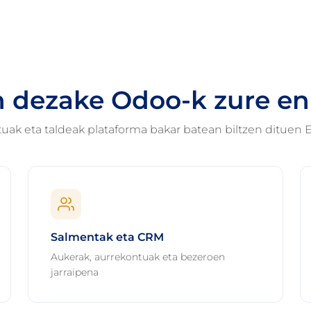
n dezake Odoo-k zure e
tuak eta taldeak plataforma bakar batean biltzen dituen 
Salmentak eta CRM
Aukerak, aurrekontuak eta bezeroen
jarraipena