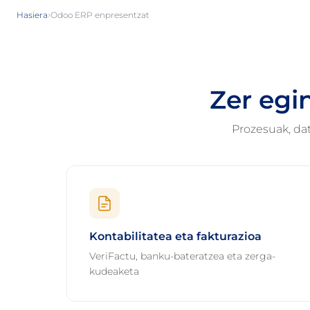
›
Hasiera
Odoo ERP enpresentzat
Zer egi
Prozesuak, da
Kontabilitatea eta fakturazioa
VeriFactu, banku-bateratzea eta zerga-
kudeaketa