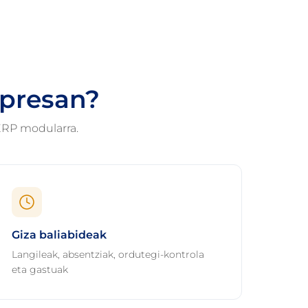
npresan?
ERP modularra.
Giza baliabideak
Langileak, absentziak, ordutegi-kontrola
eta gastuak