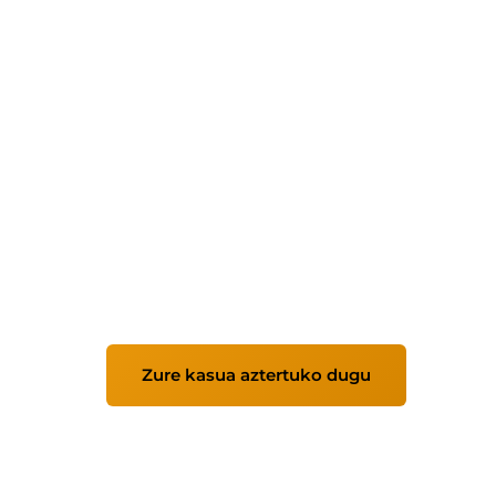
Odoo ERP enpre
Odoo ezartzen dugu zure prozesuak azter
kontrola, eraginkortasuna eta erabakiak 
Zure kasua aztertuko dugu
Modul